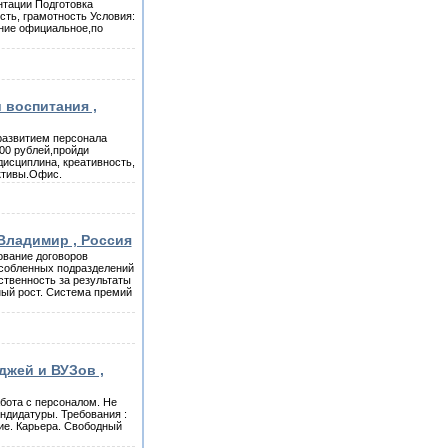
тации Подготовка
сть, грамотность Условия:
ние официальное,по
 воспитания ,
развитием персонала
00 рублей,пройди
дисциплина, креативность,
ктивы.Офис.
 Владимир , Россия
ование договоров
особленных подразделений
твенность за результаты
ный рост. Система премий
джей и ВУЗов ,
бота с персоналом. Не
ндидатуры. Требования :
ие. Карьера. Свободный