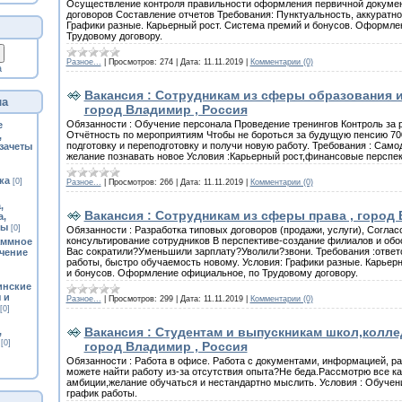
Осуществление контроля правильности оформления первичной докумен
договоров Составление отчетов Требования: Пунктуальность, аккуратно
Графики разные. Карьерный рост. Система премий и бонусов. Оформле
Трудовому договору.
Разное...
|
Просмотров:
274
|
Дата:
11.11.2019
|
Комментарии (0)
а
Вакансия : Сотрудникам из сферы образования и
ла
город Владимир , Россия
Обязанности : Обучение персонала Проведение тренингов Контроль за 
е
Отчётность по мероприятиям Чтобы не бороться за будущую пенсию 70
,
подготовку и переподготовку и получи новую работу. Требования : Само
 зачеты
желание познавать новое Условия :Карьерный рост,финансовые перспе
ка
[0]
Разное...
|
Просмотров:
266
|
Дата:
11.11.2019
|
Комментарии (0)
,
Вакансия : Сотрудникам из сферы права , город
а,
цы
[0]
Обязанности : Разработка типовых договоров (продажи, услуги), Соглас
консультирование сотрудников В перспективе-создание филиалов и об
аммное
Вас сократили?Уменьшили зарплату?Уволили?звони. Требования :ответс
чение
работы, быстро обучаемость новому. Условия: Графики разные. Карьер
и бонусов. Оформление официальное, по Трудовому договору.
инские
 и
Разное...
|
Просмотров:
299
|
Дата:
11.11.2019
|
Комментарии (0)
[0]
Вакансия : Студентам и выпускникам школ,колле
,
[0]
город Владимир , Россия
Обязанности : Работа в офисе. Работа с документами, информацией, ра
можете найти работу из-за отсутствия опыта?Не беда.Рассмотрю все ка
амбиции,желание обучаться и нестандартно мыслить. Условия : Обучен
график работы.