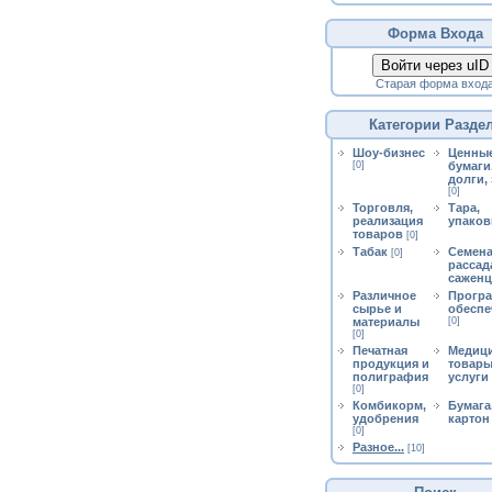
Форма Входа
Войти через uID
Старая форма вход
Категории Разде
Шоу-бизнес
Ценны
[0]
бумаги
долги,
[0]
Торговля,
Тара,
реализация
упаков
товаров
[0]
Табак
Семена
[0]
рассад
сажен
Различное
Прогр
сырье и
обеспе
материалы
[0]
[0]
Печатная
Медиц
продукция и
товары
полиграфия
услуги
[0]
Комбикорм,
Бумага
удобрения
картон
[0]
Разное...
[10]