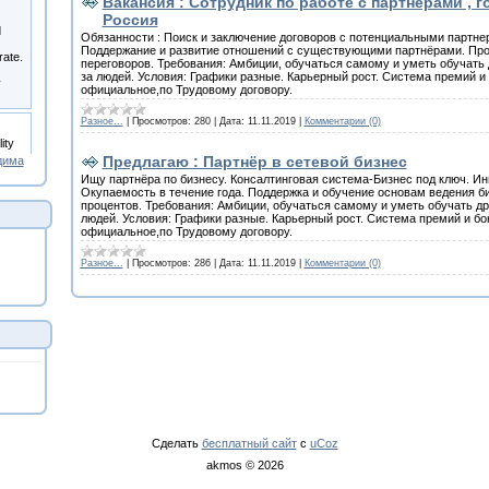
Вакансия : Сотрудник по работе с партнерами , 
Россия
Обязанности : Поиск и заключение договоров с потенциальными партне
Поддержание и развитие отношений с существующими партнёрами. Пр
переговоров. Требования: Амбиции, обучаться самому и уметь обучать 
за людей. Условия: Графики разные. Карьерный рост. Система премий 
официальное,по Трудовому договору.
Разное...
|
Просмотров:
280
|
Дата:
11.11.2019
|
Комментарии (0)
Предлагаю : Партнёр в сетевой бизнес
дима
Ищу партнёра по бизнесу. Консалтинговая система-Бизнес под ключ. И
Окупаемость в течение года. Поддержка и обучение основам ведения би
процентов. Требования: Амбиции, обучаться самому и уметь обучать др
людей. Условия: Графики разные. Карьерный рост. Система премий и б
официальное,по Трудовому договору.
Разное...
|
Просмотров:
286
|
Дата:
11.11.2019
|
Комментарии (0)
Сделать
бесплатный сайт
с
uCoz
akmos © 2026