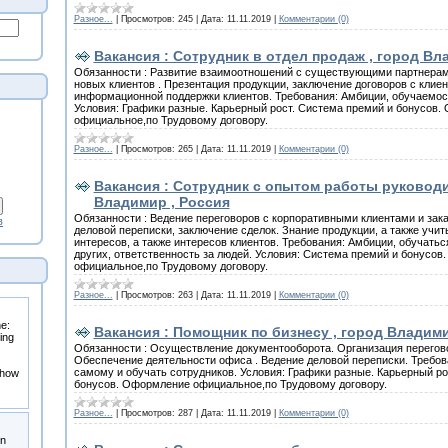
Разное...
|
Просмотров:
245
|
Дата:
11.11.2019
|
Комментарии (0)
Вакансия : Сотрудник в отдел продаж , город Вл
Обязанности : Развитие взаимоотношений с существующими партнерам
новых клиентов . Презентация продукции, заключение договоров с кли
информационной поддержки клиентов. Требования: Амбиции, обучаемос
Условия: Графики разные. Карьерный рост. Система премий и бонусов
официальное,по Трудовому договору.
Разное...
|
Просмотров:
265
|
Дата:
11.11.2019
|
Комментарии (0)
Вакансия : Сотрудник с опытом работы руководи
Владимир , Россия
Обязанности : Ведение переговоров с корпоративными клиентами и зак
в
деловой переписки, заключение сделок. Знание продукции, а также учи
интересов, а также интересов клиентов. Требования: Амбиции, обучать
других, ответственность за людей. Условия: Система премий и бонусо
официальное,по Трудовому договору.
Разное...
|
Просмотров:
263
|
Дата:
11.11.2019
|
Комментарии (0)
Вакансия : Помощник по бизнесу , город Владими
Обязанности : Осуществление документооборота. Организация перегово
Обеспечение деятельности офиса . Ведение деловой переписки. Требов
самому и обучать сотрудников. Условия: Графики разные. Карьерный ро
бонусов. Оформление официальное,по Трудовому договору.
Разное...
|
Просмотров:
287
|
Дата:
11.11.2019
|
Комментарии (0)