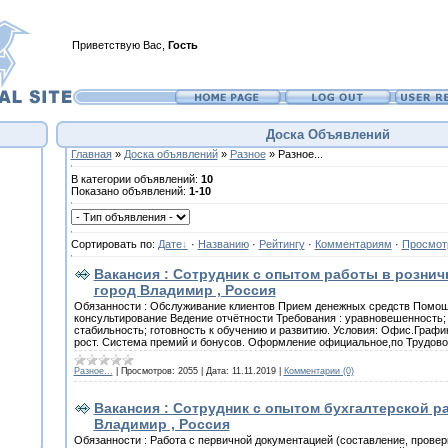
Приветствую Вас
,
Гость
Доска Объявлений
Главная
»
Доска объявлений
»
Разное
» Разное...
В категории объявлений
:
10
Показано объявлений
:
1-10
Сортировать по
:
Дате
·
Названию
·
Рейтингу
·
Комментариям
·
Просмот
Вакансия : Сотрудник с опытом работы в рознич
город Владимир , Россия
Обязанности : Обслуживание клиентов Прием денежных средств Помощ
консультирование Ведение отчётности Требования : уравновешенность
стабильность; готовность к обучению и развитию. Условия: Офис.Графи
рост. Система премий и бонусов. Оформление официальное,по Трудово
Разное...
|
Просмотров:
2055
|
Дата:
11.11.2019
|
Комментарии (0)
Вакансия : Сотрудник с опытом бухгалтерской р
Владимир , Россия
Обязанности : Работа с первичной документацией (составление, проверк