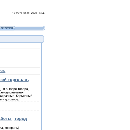
Четверг, 06.08.2026, 13:42
рам
ной торговле ,
ь в выборе товара,
; эмоциональная
ки разные. Карьерный
му договору.
аботы , город
а, контроль)