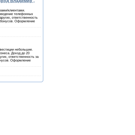
город Владимир ,
рами/клиентами.
оведение телефонных
других, ответственность
и бонусов. Оформление
нвестиции небольшие.
знеса. Доход до 20
угих, ответственность за
онусов. Оформление