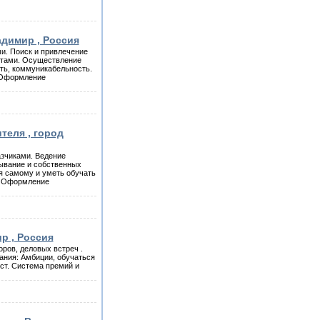
адимир , Россия
и. Поиск и привлечение
ентами. Осуществление
ть, коммуникабельность.
. Оформление
теля , город
азчиками. Ведение
тывание и собственных
ся самому и уметь обучать
в. Оформление
р , Россия
ров, деловых встреч .
ания: Амбиции, обучаться
ст. Система премий и