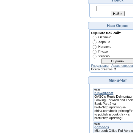
Поиск
Наш Опрос
Оцените мой сайт
Отлично
Хорошо
Неплохо
Плохо
Ужасно
Результаты
|
Архив опросо
Всего ответов:
2
Мини-Чат