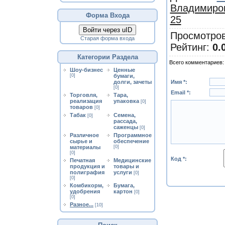
Владимиро
Форма Входа
25
Войти через uID
Просмотро
Старая форма входа
Рейтинг
:
0.
Категории Раздела
Всего комментариев
Шоу-бизнес
Ценные
[0]
бумаги,
Имя *:
долги, зачеты
[0]
Email *:
Торговля,
Тара,
реализация
упаковка
[0]
товаров
[0]
Табак
Семена,
[0]
рассада,
саженцы
[0]
Различное
Программное
сырье и
обеспечение
материалы
[0]
[0]
Код *:
Печатная
Медицинские
продукция и
товары и
полиграфия
услуги
[0]
[0]
Комбикорм,
Бумага,
удобрения
картон
[0]
[0]
Разное...
[10]