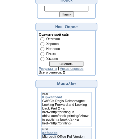
Поиск
Наш Опрос
Оцените мой сайт
Отлично
Хорошо
Неплохо
Плохо
Ужасно
Результаты
|
Архив опросов
Всего ответов:
2
Мини-Чат