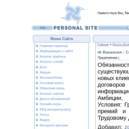
Приветствую Вас
,
Го
RSS
Меню Сайта
Главная
»
Доска объ
Главная страница
Информация о сайте
Вакансия : С
Каталог файлов
Предложение |
Каталог статей
Обязанно
Блог
существую
Форум
новых клие
Фотоальбомы
Гостевая книга
договор
Обратная связь
информаци
Каталог сайтов
Амбиции,
Доска объявлений
Условия: Г
Онлайн игры
FAQ (вопрос/ответ)
премий и 
Тесты
Трудовому 
Видео
Интернет-магазин
Добавил
:
z