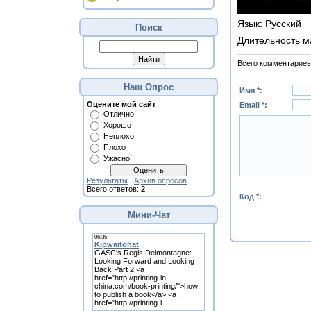
Язык
: Русский
Поиск
Длительность м
Всего комментариев
Наш Опрос
Имя *:
Оцените мой сайт
Email *:
Отлично
Хорошо
Неплохо
Плохо
Ужасно
Результаты
|
Архив опросов
Всего ответов:
2
Код *:
Мини-Чат