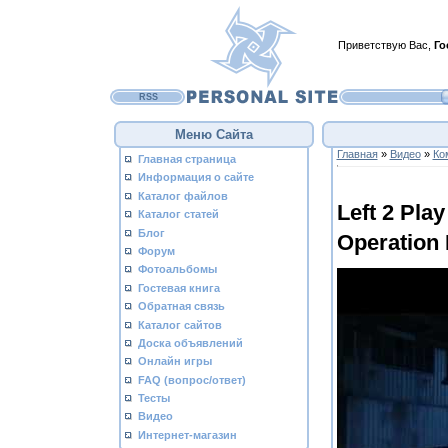
Приветствую Вас
,
Го
RSS
Меню Сайта
Главная
»
Видео
»
Ко
Главная страница
Информация о сайте
Каталог файлов
Left 2 Play
Каталог статей
Блог
Operation
Форум
Фотоальбомы
Гостевая книга
Обратная связь
Каталог сайтов
Доска объявлений
Онлайн игры
FAQ (вопрос/ответ)
Тесты
Видео
Интернет-магазин