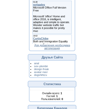
Для добавления необходима
авторизация
Друзья Сайта
anal
sex-plombir
design-freak
avatar-navi
dogshihtzu
Статистика
Онлайн всего:
1
Гостей:
1
Пользователей:
0
Категории Каналов