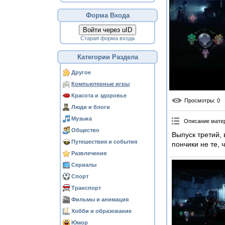
Форма Входа
Войти через uID
Старая форма входа
Категории Раздела
Другое
Компьютерные игры
Красота и здоровье
Просмотры
: 0
Люди и блоги
Музыка
Описание мате
Общество
Выпуск третий, 
Путешествия и события
пончики не те, 
Развлечения
Сериалы
Спорт
Транспорт
Фильмы и анимация
Хобби и образование
Юмор