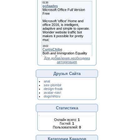
Для добавления необходима
авторизация
Друзья Сайта
anal
sex-plombir
design-freak
avatar-navi
dogshihtzu
Статистика
Онлайн всего:
1
Гостей:
1
Пользователей:
0
Категории Каналов