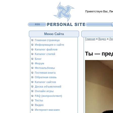
Приветствую Вас
,
Го
RSS
Меню Сайта
Главная
»
Видео
»
Лю
Главная страница
Информация о сайте
Каталог файлов
Ты — пред
Каталог статей
Блог
Форум
Фотоальбомы
Гостевая книга
Обратная связь
Каталог сайтов
Доска объявлений
Онлайн игры
FAQ (вопрос/ответ)
Тесты
Видео
Интернет-магазин