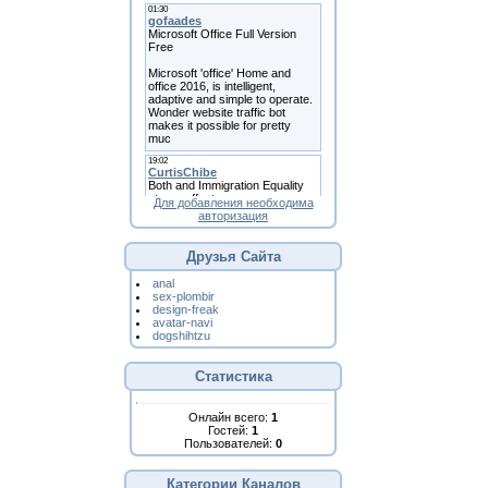
Для добавления необходима
авторизация
Друзья Сайта
anal
sex-plombir
design-freak
avatar-navi
dogshihtzu
Статистика
Онлайн всего:
1
Гостей:
1
Пользователей:
0
Категории Каналов