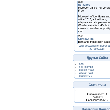
Для добавления необхо
авторизация
Друзья Сайта
anal
sex-plombir
design-freak
avatar-navi
dogshihtzu
Статистика
Онлайн всего:
1
Гостей:
1
Пользователей:
0
Категории Канал