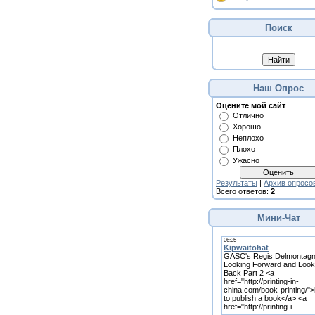
Поиск
Наш Опрос
Оцените мой сайт
Отлично
Хорошо
Неплохо
Плохо
Ужасно
Результаты
|
Архив опросо
Всего ответов:
2
Мини-Чат