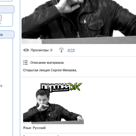
а
ла
Просмотры
: 0
ЖТВ
Описание материала
:
Открытая лекция Сергея Минаева.
ия
Язык
: Русский