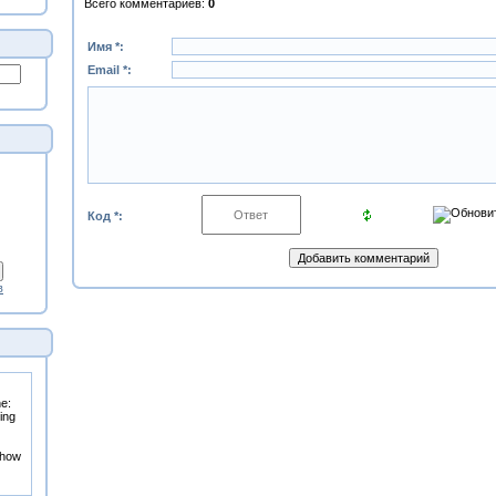
Всего комментариев
:
0
Имя *:
Email *:
Код *:
в