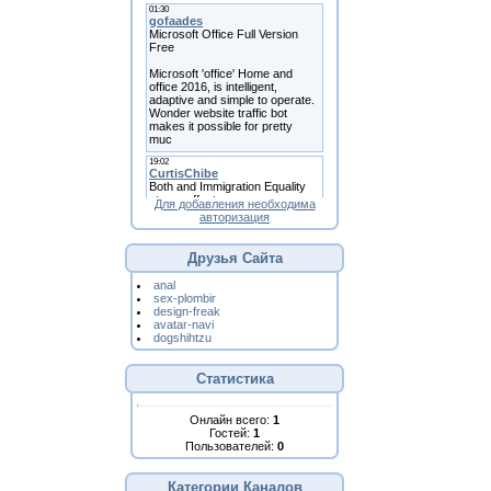
Для добавления необходима
авторизация
Друзья Сайта
anal
sex-plombir
design-freak
avatar-navi
dogshihtzu
Статистика
Онлайн всего:
1
Гостей:
1
Пользователей:
0
Категории Каналов