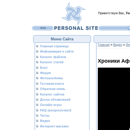
Приветствую Вас
,
Го
RSS
Меню Сайта
Главная
»
Видео
»
Лю
Главная страница
Информация о сайте
Каталог файлов
Хроники Афр
Каталог статей
Блог
Форум
Фотоальбомы
Гостевая книга
Обратная связь
Каталог сайтов
Доска объявлений
Онлайн игры
FAQ (вопрос/ответ)
Тесты
Видео
Интернет-магазин