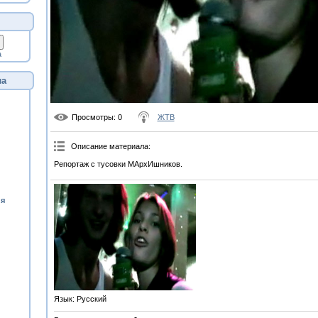
а
ла
Просмотры
: 0
ЖТВ
Описание материала
:
Репортаж с тусовки МАрхИшников.
ия
Язык
: Русский