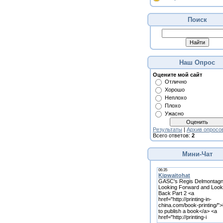
Поиск
Наш Опрос
Оцените мой сайт
Отлично
Хорошо
Неплохо
Плохо
Ужасно
Результаты
|
Архив опросо
Всего ответов:
2
Мини-Чат