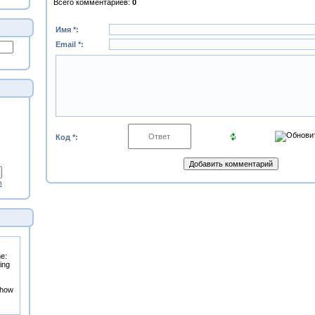
Всего комментариев
:
0
Имя *:
Email *:
Код *:
в