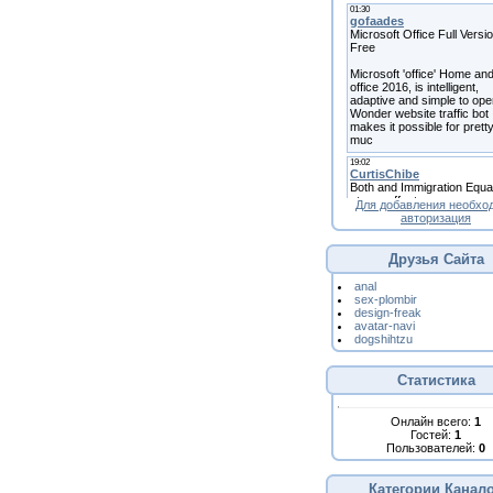
Для добавления необхо
авторизация
Друзья Сайта
anal
sex-plombir
design-freak
avatar-navi
dogshihtzu
Статистика
Онлайн всего:
1
Гостей:
1
Пользователей:
0
Категории Канал