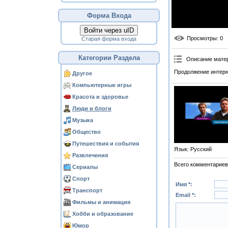
Форма Входа
Войти через uID
Просмотры
: 0
Старая форма входа
Категории Раздела
Описание мате
Продолжение интерн
Другое
Компьютерные игры
Красота и здоровье
Люди и блоги
Музыка
Общество
Путешествия и события
Язык
: Русский
Развлечения
Всего комментариев
Сериалы
Спорт
Имя *:
Транспорт
Email *:
Фильмы и анимация
Хобби и образование
Юмор