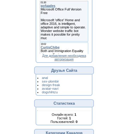
Для добавления необходима
авторизация
Друзья Сайта
anal
sex-plombir
design-freak
avatar-navi
dogshihtzu
Статистика
Онлайн всего:
1
Гостей:
1
Пользователей:
0
Категории Каналов