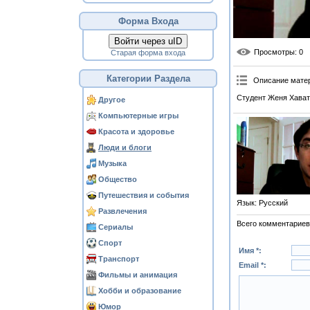
Форма Входа
Войти через uID
Просмотры
: 0
Старая форма входа
Категории Раздела
Описание мате
Студент Женя Хават 
Другое
Компьютерные игры
Красота и здоровье
Люди и блоги
Музыка
Общество
Путешествия и события
Язык
: Русский
Развлечения
Всего комментариев
Сериалы
Спорт
Имя *:
Транспорт
Email *:
Фильмы и анимация
Хобби и образование
Юмор