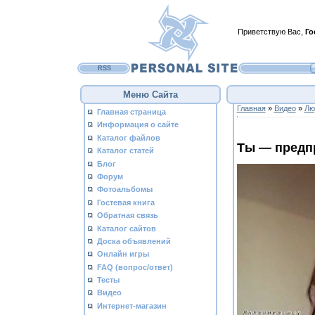
Приветствую Вас
,
Го
RSS
Меню Сайта
Главная
»
Видео
»
Лю
Главная страница
Информация о сайте
Каталог файлов
Ты — предпр
Каталог статей
Блог
Форум
Фотоальбомы
Гостевая книга
Обратная связь
Каталог сайтов
Доска объявлений
Онлайн игры
FAQ (вопрос/ответ)
Тесты
Видео
Интернет-магазин