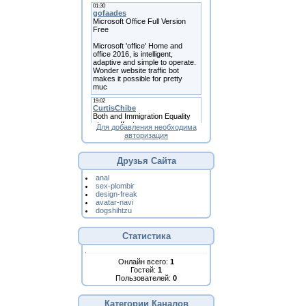
Для добавления необходима
авторизация
Друзья Сайта
anal
sex-plombir
design-freak
avatar-navi
dogshihtzu
Статистика
Онлайн всего:
1
Гостей:
1
Пользователей:
0
Категории Каналов