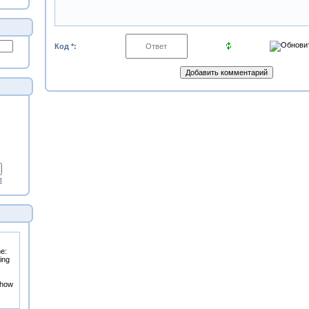
Код *:
в