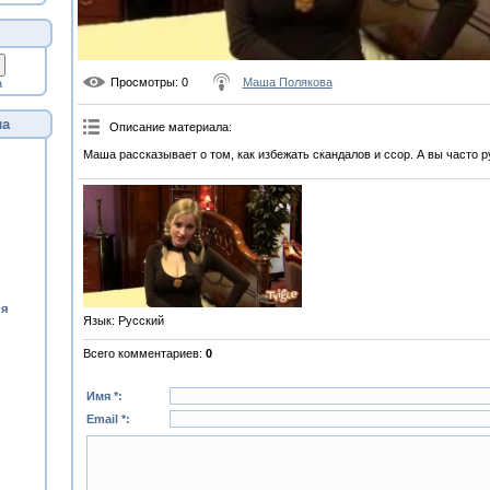
Просмотры
: 0
Маша Полякова
а
ла
Описание материала
:
Маша рассказывает о том, как избежать скандалов и ссор. А вы часто р
ия
Язык
: Русский
Всего комментариев
:
0
Имя *:
Email *: