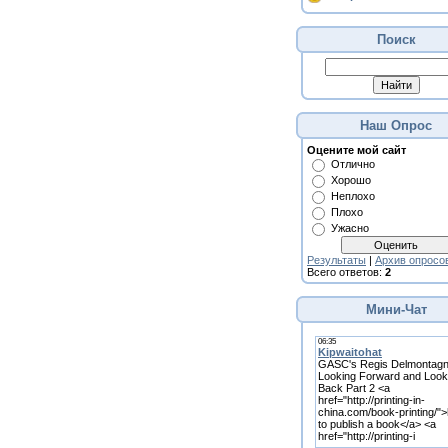
Поиск
Наш Опрос
Оцените мой сайт
Отлично
Хорошо
Неплохо
Плохо
Ужасно
Результаты
|
Архив опросо
Всего ответов:
2
Мини-Чат