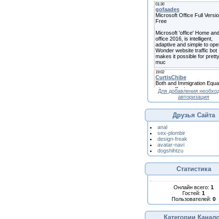
Для добавления необхо
авторизация
Друзья Сайта
anal
sex-plombir
design-freak
avatar-navi
dogshihtzu
Статистика
Онлайн всего:
1
Гостей:
1
Пользователей:
0
Категории Канал