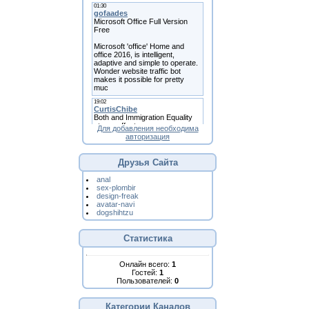
Для добавления необходима
авторизация
Друзья Сайта
anal
sex-plombir
design-freak
avatar-navi
dogshihtzu
Статистика
Онлайн всего:
1
Гостей:
1
Пользователей:
0
Категории Каналов