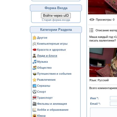
Форма Входа
Войти через uID
Просмотры
: 0
Старая форма входа
Категории Раздела
Описание мате
Маша каждый год «1
Другое
писать валентинки?
Компьютерные игры
Красота и здоровье
Люди и блоги
Музыка
Общество
Путешествия и события
Развлечения
Язык
: Русский
Сериалы
Всего комментариев
Спорт
Транспорт
Имя *:
Фильмы и анимация
Email *:
Хобби и образование
Юмор