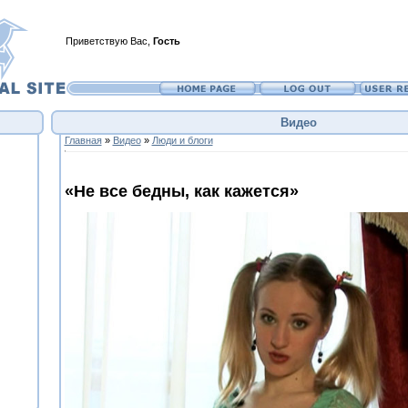
Приветствую Вас
,
Гость
Видео
Главная
»
Видео
»
Люди и блоги
«Не все бедны, как кажется»