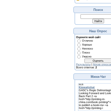
Поиск
Наш Опрос
Оцените мой сайт
Отлично
Хорошо
Неплохо
Плохо
Ужасно
Результаты
|
Архив опросо
Всего ответов:
2
Мини-Чат