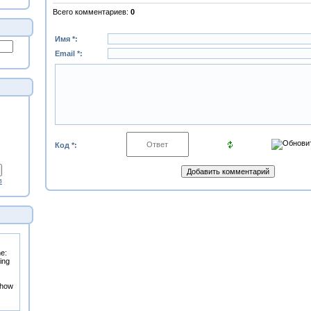
Всего комментариев
:
0
Имя *:
Email *:
Код *:
в