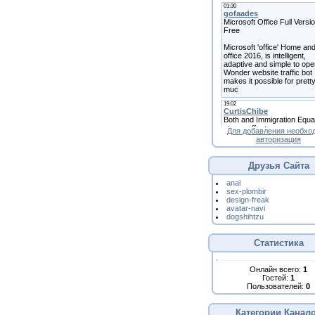
Для добавления необхо
авторизация
Друзья Сайта
anal
sex-plombir
design-freak
avatar-navi
dogshihtzu
Статистика
Онлайн всего:
1
Гостей:
1
Пользователей:
0
Категории Канал