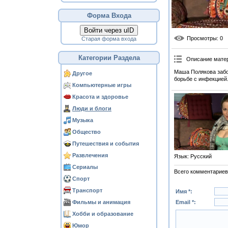
Форма Входа
Войти через uID
Просмотры
: 0
Старая форма входа
Категории Раздела
Описание мате
Маша Полякова забол
Другое
борьбе с инфекцией
Компьютерные игры
Красота и здоровье
Люди и блоги
Музыка
Общество
Путешествия и события
Развлечения
Язык
: Русский
Сериалы
Всего комментариев
Спорт
Транспорт
Имя *:
Фильмы и анимация
Email *:
Хобби и образование
Юмор