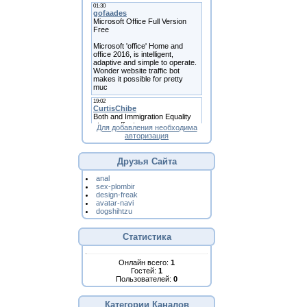
Для добавления необходима
авторизация
Друзья Сайта
anal
sex-plombir
design-freak
avatar-navi
dogshihtzu
Статистика
Онлайн всего:
1
Гостей:
1
Пользователей:
0
Категории Каналов