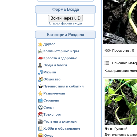
Форма Входа
Войти через uID
Старая форма входа
Категории Раздела
Другое
Просмотры
: 0
Компьютерные игры
Красота и здоровье
Описание мате
Люди и блоги
Какие растения мож
Музыка
Общество
Путешествия и события
Развлечения
Сериалы
Спорт
Транспорт
Фильмы и анимация
Хобби и образование
Язык
: Русский
Длительность матер
Юмор