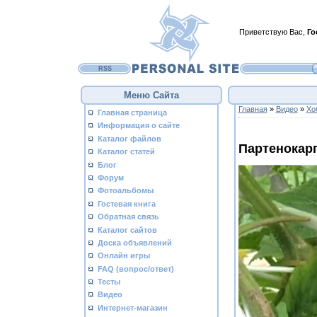
Приветствую Вас
,
Го
RSS
Меню Сайта
Главная
»
Видео
»
Хо
Главная страница
Информация о сайте
Каталог файлов
Партенокар
Каталог статей
Блог
Форум
Фотоальбомы
Гостевая книга
Обратная связь
Каталог сайтов
Доска объявлений
Онлайн игры
FAQ (вопрос/ответ)
Тесты
Видео
Интернет-магазин