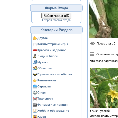
Форма Входа
Войти через uID
Старая форма входа
Категории Раздела
Другое
Просмотры
: 0
Компьютерные игры
Красота и здоровье
Описание мате
Люди и блоги
Что такое партенок
Музыка
Общество
Путешествия и события
Развлечения
Сериалы
Спорт
Транспорт
Фильмы и анимация
Хобби и образование
Язык
: Русский
Длительность матер
Юмор