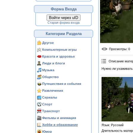
Форма Входа
Войти через uID
Старая форма входа
Категории Раздела
Другое
Просмотры
: 0
Компьютерные игры
Красота и здоровье
Описание мате
Люди и блоги
Нужно ли ухаживать
Музыка
Общество
Путешествия и события
Развлечения
Сериалы
Спорт
Транспорт
Фильмы и анимация
Хобби и образование
Язык
: Русский
Длительность матер
Юмор