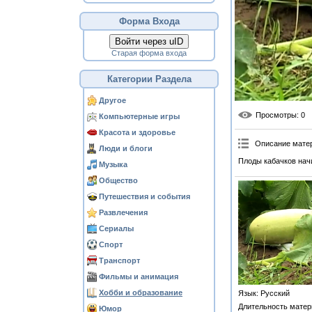
Форма Входа
Войти через uID
Старая форма входа
Категории Раздела
Другое
Просмотры
: 0
Компьютерные игры
Красота и здоровье
Описание мате
Люди и блоги
Плоды кабачков начи
Музыка
Общество
Путешествия и события
Развлечения
Сериалы
Спорт
Транспорт
Фильмы и анимация
Хобби и образование
Язык
: Русский
Длительность матер
Юмор