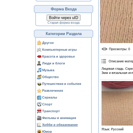
Форма Входа
Войти через uID
Старая форма входа
Категории Раздела
Другое
Просмотры
: 0
Компьютерные игры
Красота и здоровье
Описание мате
Люди и блоги
Лицевая гладь. Скр
Музыка
3мм и вязальная игл
Общество
Путешествия и события
Развлечения
Сериалы
Спорт
Транспорт
Фильмы и анимация
Хобби и образование
Язык
: Русский
Юмор