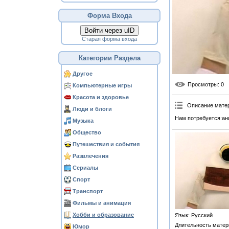
Форма Входа
Войти через uID
Старая форма входа
Категории Раздела
Другое
Просмотры
: 0
Компьютерные игры
Красота и здоровье
Описание мате
Люди и блоги
Нам потребуется:ани
Музыка
Общество
Путешествия и события
Развлечения
Сериалы
Спорт
Транспорт
Фильмы и анимация
Хобби и образование
Язык
: Русский
Длительность матер
Юмор