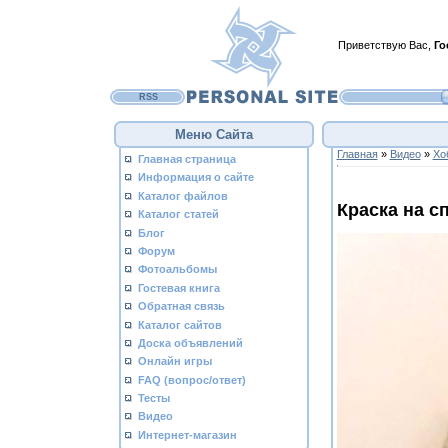
Приветствую Вас
,
Го
RSS
Меню Сайта
Главная
»
Видео
»
Хо
Главная страница
Информация о сайте
Каталог файлов
Краска на с
Каталог статей
Блог
Форум
Фотоальбомы
Гостевая книга
Обратная связь
Каталог сайтов
Доска объявлений
Онлайн игры
FAQ (вопрос/ответ)
Тесты
Видео
Интернет-магазин