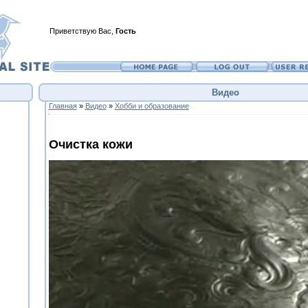
Приветствую Вас
,
Гость
Видео
Главная
»
Видео
»
Хобби и образование
Очистка кожи