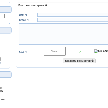
Всего комментариев
:
0
Имя *:
Email *:
Код *:
в