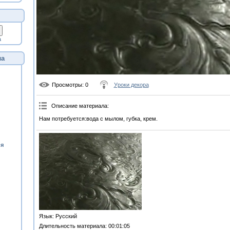
а
ла
Просмотры
: 0
Уроки декора
Описание материала
:
Нам потребуется:вода с мылом, губка, крем.
ия
Язык
: Русский
Длительность материала
: 00:01:05