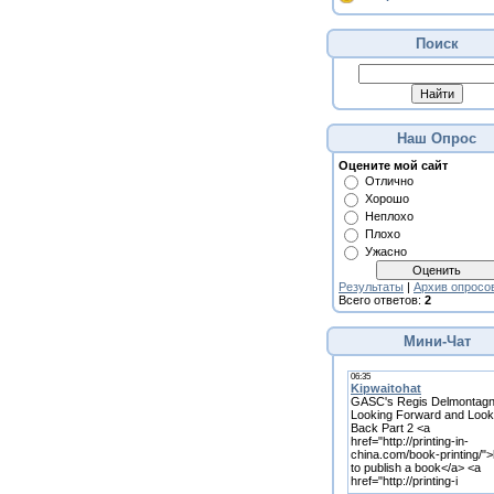
Поиск
Наш Опрос
Оцените мой сайт
Отлично
Хорошо
Неплохо
Плохо
Ужасно
Результаты
|
Архив опросо
Всего ответов:
2
Мини-Чат