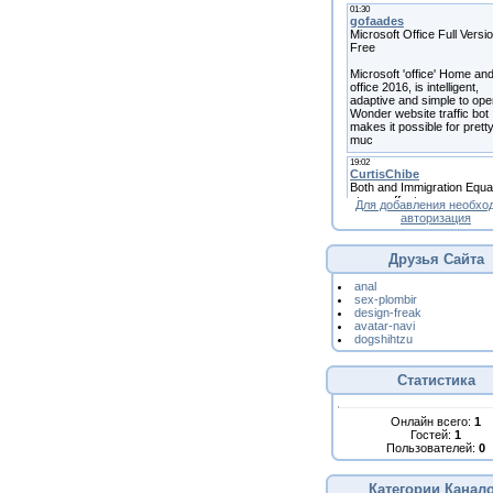
Для добавления необхо
авторизация
Друзья Сайта
anal
sex-plombir
design-freak
avatar-navi
dogshihtzu
Статистика
Онлайн всего:
1
Гостей:
1
Пользователей:
0
Категории Канал