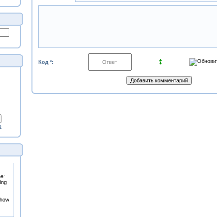
Код *:
в