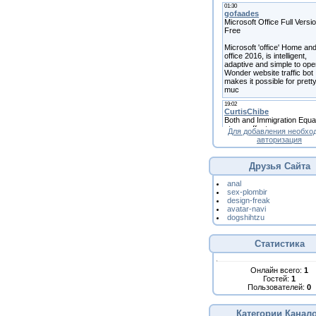
Для добавления необхо
авторизация
Друзья Сайта
anal
sex-plombir
design-freak
avatar-navi
dogshihtzu
Статистика
Онлайн всего:
1
Гостей:
1
Пользователей:
0
Категории Канал