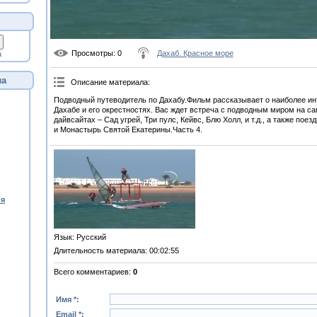
Просмотры
: 0
Дахаб. Красное море
а
ла
Описание материала
:
Подводный путеводитель по Дахабу.Фильм рассказывает о наиболее ин
Дахабе и его окрестностях. Вас ждет встреча с подводным миром на с
дайвсайтах – Сад угрей, Три пулс, Кейвс, Блю Холл, и т.д., а также пое
и Монастырь Святой Екатерины.Часть 4.
ия
Язык
: Русский
Длительность материала
: 00:02:55
Всего комментариев
:
0
Имя *:
Email *: