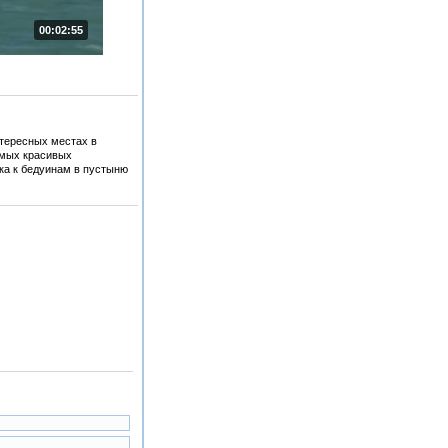
00:02:55
тересных местах в
амых красивых
здка к бедуинам в пустыню