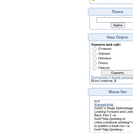
Поиск
Наш Опрос
Оцените мой сайт
Отлично
Хорошо
Неплохо
Плохо
Ужасно
Результаты
|
Архив опросо
Всего ответов:
2
Мини-Чат