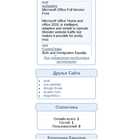
Для добавления необходима
авторизация
Друзья Сайта
anal
sex-plombir
design-freak
avatar-navi
dogshihtzu
Статистика
Онлайн всего:
1
Гостей:
1
Пользователей:
0
Категории Каналов