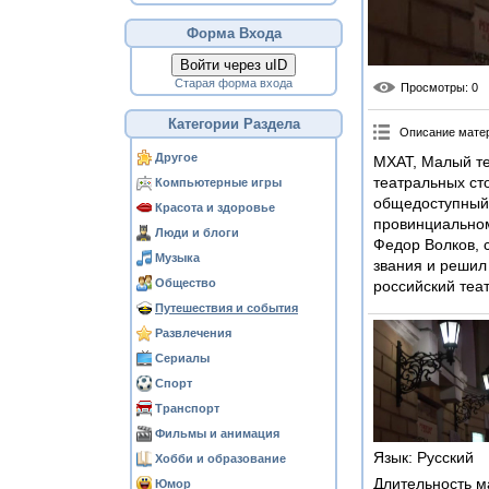
Форма Входа
Войти через uID
Старая форма входа
Просмотры
: 0
Категории Раздела
Описание мате
Другое
МХАТ, Малый те
театральных ст
Компьютерные игры
общедоступный 
Красота и здоровье
провинциальном
Люди и блоги
Федор Волков, с
Музыка
звания и решил 
Общество
российский теат
Путешествия и события
Развлечения
Сериалы
Спорт
Транспорт
Фильмы и анимация
Язык
: Русский
Хобби и образование
Длительность м
Юмор