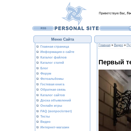
Приветствую Вас
,
Го
RSS
Меню Сайта
Главная
»
Видео
»
Пу
Главная страница
Информация о сайте
Каталог файлов
Первый т
Каталог статей
Блог
Форум
Фотоальбомы
Гостевая книга
Обратная связь
Каталог сайтов
Доска объявлений
Онлайн игры
FAQ (вопрос/ответ)
Тесты
Видео
Интернет-магазин