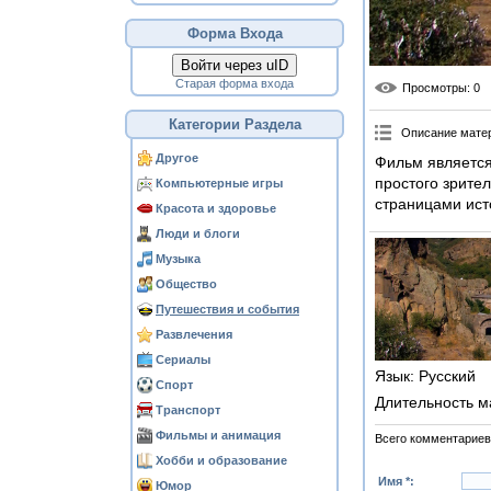
Форма Входа
Войти через uID
Старая форма входа
Просмотры
: 0
Категории Раздела
Описание мате
Другое
Фильм является 
простого зрите
Компьютерные игры
страницами ист
Красота и здоровье
Люди и блоги
Музыка
Общество
Путешествия и события
Развлечения
Сериалы
Язык
: Русский
Спорт
Длительность м
Транспорт
Фильмы и анимация
Всего комментариев
Хобби и образование
Имя *:
Юмор