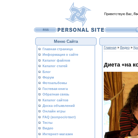
Приветствую Вас
,
Го
RSS
Меню Сайта
Главная
»
Видео
»
Кр
Главная страница
Информация о сайте
Каталог файлов
Диета «на к
Каталог статей
Блог
Форум
Фотоальбомы
Гостевая книга
Обратная связь
Каталог сайтов
Доска объявлений
Онлайн игры
FAQ (вопрос/ответ)
Тесты
Видео
Интернет-магазин