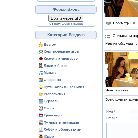
Форма Входа
Войти через uID
Просмотры
: 0
Старая форма входа
Категории Раздела
Описание мате
Марина обсуждает с
Другое
Компьютерные игры
Красота и здоровье
Люди и блоги
Музыка
Общество
Путешествия и события
Язык
: Русский
Развлечения
Всего комментариев
Сериалы
Спорт
Имя *:
Транспорт
Email *:
Фильмы и анимация
Хобби и образование
Юмор