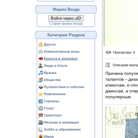
Форма Входа
Войти через uID
Старая форма входа
Категории Раздела
Другое
Компьютерные игры
Просмотры
: 0
Красота и здоровье
Описание мате
Люди и блоги
Музыка
Причина популя
талантов – диз
Общество
клиентам, и сп
Путешествия и события
джинсам, а отк
Развлечения
популярным.
Сериалы
Спорт
Транспорт
Фильмы и анимация
Хобби и образование
Юмор