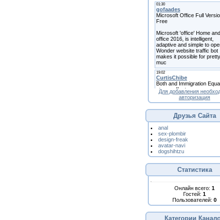
Для добавления необхо
авторизация
Друзья Сайта
anal
sex-plombir
design-freak
avatar-navi
dogshihtzu
Статистика
Онлайн всего:
1
Гостей:
1
Пользователей:
0
Категории Канал