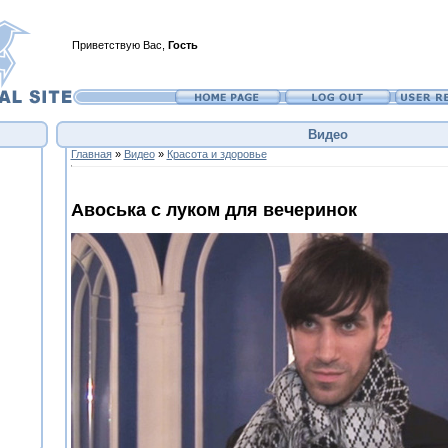
Приветствую Вас
,
Гость
Видео
Главная
»
Видео
»
Красота и здоровье
Авоська с луком для вечеринок