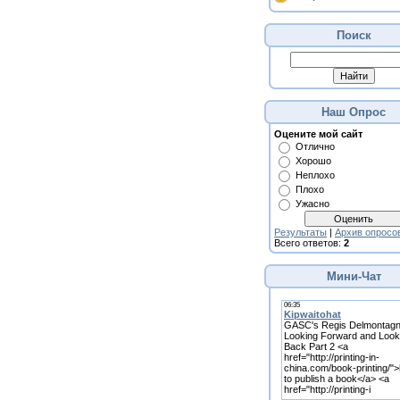
Поиск
Наш Опрос
Оцените мой сайт
Отлично
Хорошо
Неплохо
Плохо
Ужасно
Результаты
|
Архив опросо
Всего ответов:
2
Мини-Чат