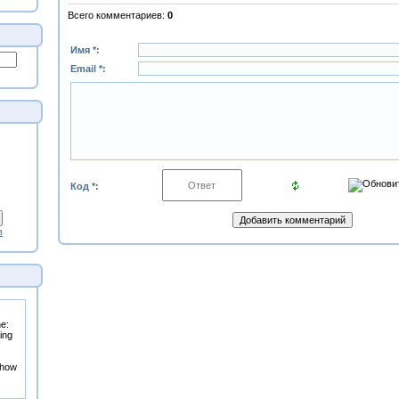
Всего комментариев
:
0
Имя *:
Email *:
Код *:
в