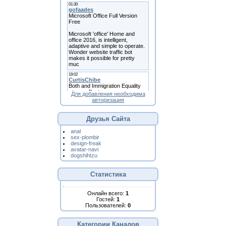
Для добавления необходима
авторизация
Друзья Сайта
anal
sex-plombir
design-freak
avatar-navi
dogshihtzu
Статистика
Онлайн всего:
1
Гостей:
1
Пользователей:
0
Категории Каналов