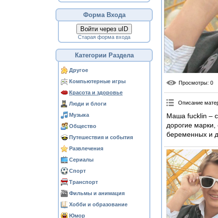
Форма Входа
Войти через uID
Старая форма входа
Категории Раздела
Другое
Компьютерные игры
Просмотры
: 0
Красота и здоровье
Описание мате
Люди и блоги
Музыка
Маша fucklin – 
дорогие марки,
Общество
беременных и д
Путешествия и события
Развлечения
Сериалы
Спорт
Транспорт
Фильмы и анимация
Хобби и образование
Юмор