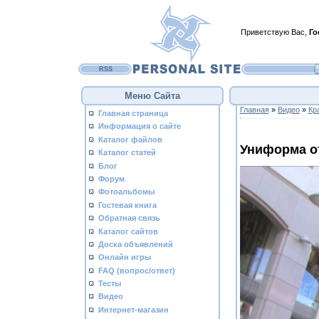
Приветствую Вас
,
Го
RSS
Меню Сайта
Главная
»
Видео
»
Кр
Главная страница
Информация о сайте
Каталог файлов
Униформа о
Каталог статей
Блог
Форум
Фотоальбомы
Гостевая книга
Обратная связь
Каталог сайтов
Доска объявлений
Онлайн игры
FAQ (вопрос/ответ)
Тесты
Видео
Интернет-магазин