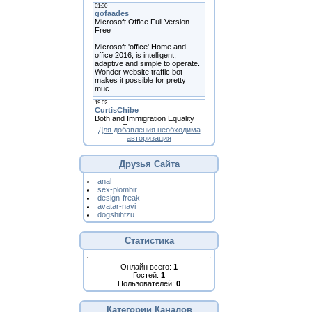
Для добавления необходима
авторизация
Друзья Сайта
anal
sex-plombir
design-freak
avatar-navi
dogshihtzu
Статистика
Онлайн всего:
1
Гостей:
1
Пользователей:
0
Категории Каналов