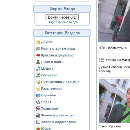
Форма Входа
Войти через uID
Старая форма входа
Категории Раздела
Другое
Просмотры
: 0
Компьютерные игры
Красота и здоровье
Описание мате
Люди и блоги
Денис Понарин носи
Музыка
красоту.
Общество
Путешествия и события
Развлечения
Сериалы
Спорт
Транспорт
Фильмы и анимация
Хобби и образование
Язык
: Русский
Юмор