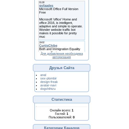
Для добавления необходима
авторизация
Друзья Сайта
anal
sex-plombir
design-freak
avatar-navi
dogshihtzu
Статистика
Онлайн всего:
1
Гостей:
1
Пользователей:
0
Категории Каналов