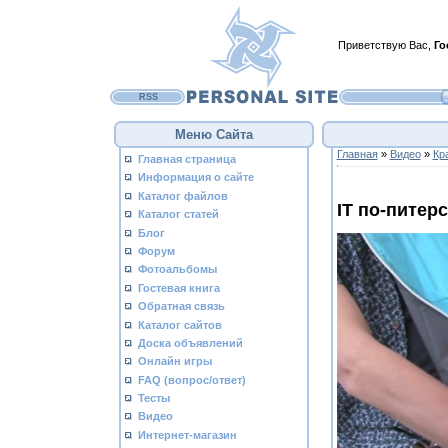
Приветствую Вас
,
Го
RSS
Меню Сайта
Главная
»
Видео
»
Кр
Главная страница
Информация о сайте
Каталог файлов
IT по-питер
Каталог статей
Блог
Форум
Фотоальбомы
Гостевая книга
Обратная связь
Каталог сайтов
Доска объявлений
Онлайн игры
FAQ (вопрос/ответ)
Тесты
Видео
Интернет-магазин