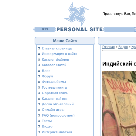
Приветствую Вас
,
Го
RSS
Меню Сайта
Главная
»
Видео
»
Кр
Главная страница
Информация о сайте
Каталог файлов
Индийский с
Каталог статей
Блог
Форум
Фотоальбомы
Гостевая книга
Обратная связь
Каталог сайтов
Доска объявлений
Онлайн игры
FAQ (вопрос/ответ)
Тесты
Видео
Интернет-магазин