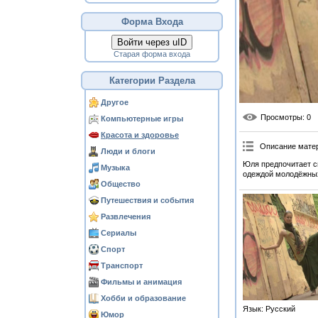
Форма Входа
Войти через uID
Старая форма входа
Категории Раздела
Другое
Просмотры
: 0
Компьютерные игры
Красота и здоровье
Описание мате
Люди и блоги
Юля предпочитает св
Музыка
одеждой молодёжных
Общество
Путешествия и события
Развлечения
Сериалы
Спорт
Транспорт
Фильмы и анимация
Хобби и образование
Язык
: Русский
Юмор