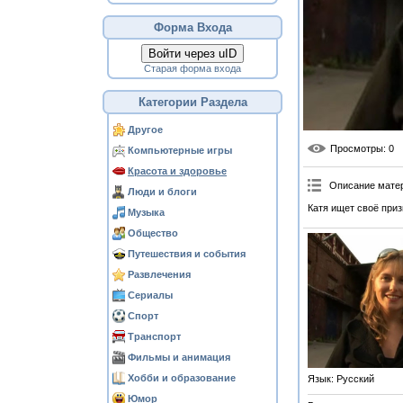
Форма Входа
Войти через uID
Старая форма входа
Категории Раздела
Другое
Просмотры
: 0
Компьютерные игры
Красота и здоровье
Описание мате
Люди и блоги
Катя ищет своё при
Музыка
Общество
Путешествия и события
Развлечения
Сериалы
Спорт
Транспорт
Фильмы и анимация
Хобби и образование
Язык
: Русский
Юмор