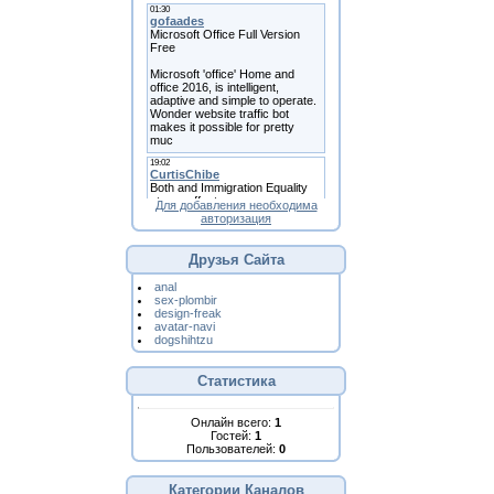
Для добавления необходима
авторизация
Друзья Сайта
anal
sex-plombir
design-freak
avatar-navi
dogshihtzu
Статистика
Онлайн всего:
1
Гостей:
1
Пользователей:
0
Категории Каналов