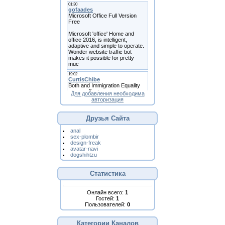
Для добавления необходима
авторизация
Друзья Сайта
anal
sex-plombir
design-freak
avatar-navi
dogshihtzu
Статистика
Онлайн всего:
1
Гостей:
1
Пользователей:
0
Категории Каналов