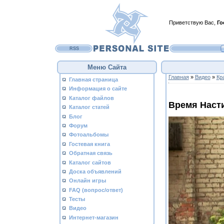
Приветствую Вас
,
Го
RSS
Меню Сайта
Главная
»
Видео
»
Кр
Главная страница
Информация о сайте
Каталог файлов
Время Наст
Каталог статей
Блог
Форум
Фотоальбомы
Гостевая книга
Обратная связь
Каталог сайтов
Доска объявлений
Онлайн игры
FAQ (вопрос/ответ)
Тесты
Видео
Интернет-магазин