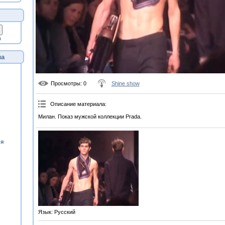
а
ла
Просмотры
: 0
Shine show
Описание материала
:
Милан. Показ мужской коллекции Prada.
ия
Язык
: Русский