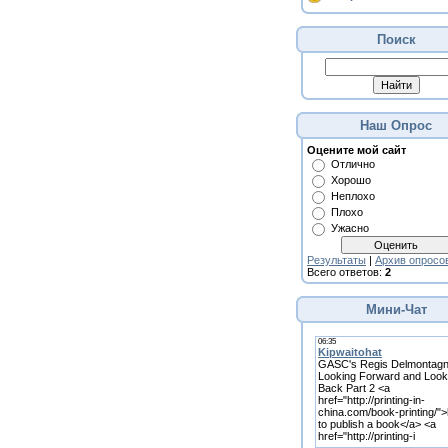
Поиск
Наш Опрос
Оцените мой сайт
Отлично
Хорошо
Неплохо
Плохо
Ужасно
Результаты
|
Архив опросо
Всего ответов:
2
Мини-Чат