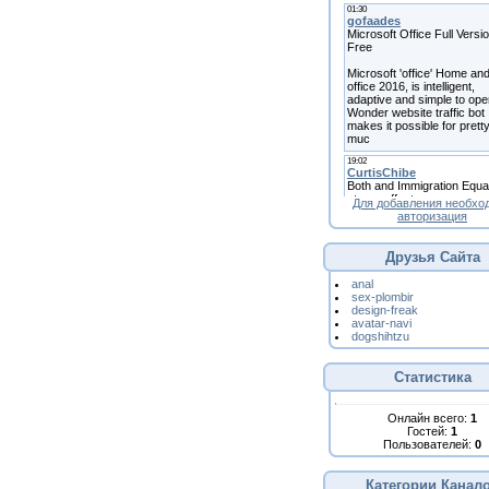
Для добавления необхо
авторизация
Друзья Сайта
anal
sex-plombir
design-freak
avatar-navi
dogshihtzu
Статистика
Онлайн всего:
1
Гостей:
1
Пользователей:
0
Категории Канал