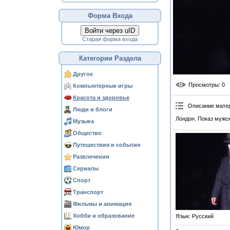
Форма Входа
Войти через uID
Старая форма входа
Категории Раздела
Другое
Просмотры
: 0
Компьютерные игры
Красота и здоровье
Описание мате
Люди и блоги
Лондон. Показ мужск
Музыка
Общество
Путешествия и события
Развлечения
Сериалы
Спорт
Транспорт
Фильмы и анимация
Хобби и образование
Язык
: Русский
Юмор