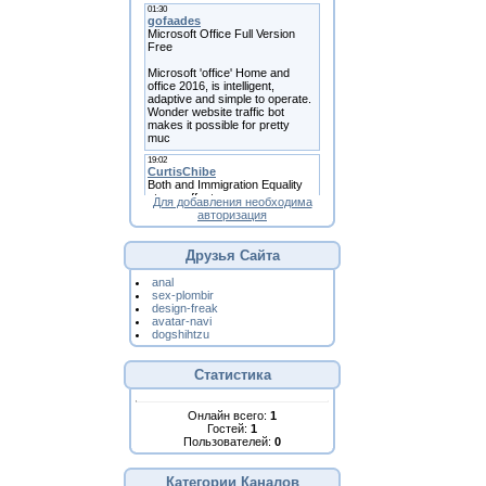
Для добавления необходима
авторизация
Друзья Сайта
anal
sex-plombir
design-freak
avatar-navi
dogshihtzu
Статистика
Онлайн всего:
1
Гостей:
1
Пользователей:
0
Категории Каналов