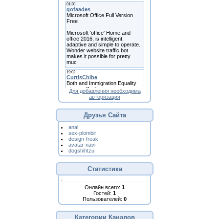
Для добавления необходима
авторизация
Друзья Сайта
anal
sex-plombir
design-freak
avatar-navi
dogshihtzu
Статистика
Онлайн всего:
1
Гостей:
1
Пользователей:
0
Категории Каналов