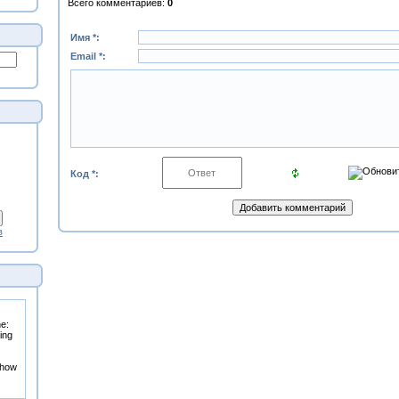
Всего комментариев
:
0
Имя *:
Email *:
Код *:
в