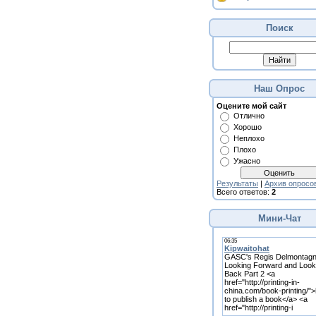
Поиск
Наш Опрос
Оцените мой сайт
Отлично
Хорошо
Неплохо
Плохо
Ужасно
Результаты
|
Архив опросо
Всего ответов:
2
Мини-Чат