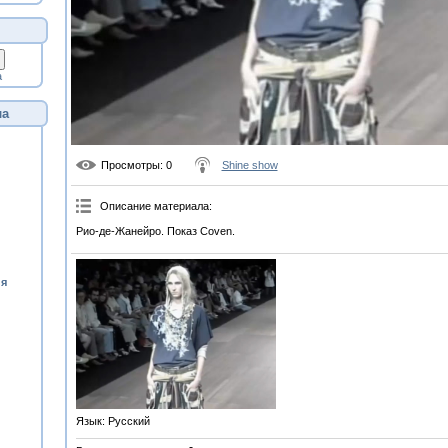
а
ла
Просмотры
: 0
Shine show
Описание материала
:
Рио-де-Жанейро. Показ Coven.
ия
Язык
: Русский