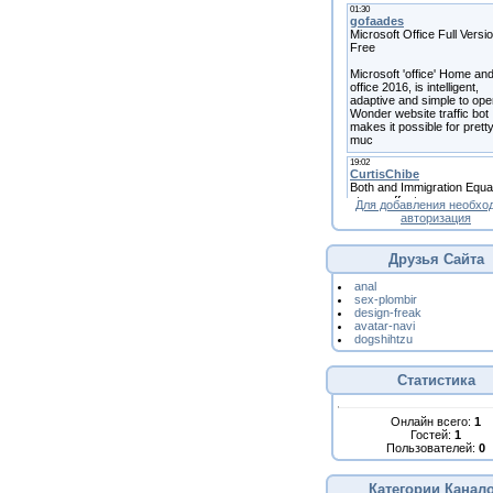
Для добавления необхо
авторизация
Друзья Сайта
anal
sex-plombir
design-freak
avatar-navi
dogshihtzu
Статистика
Онлайн всего:
1
Гостей:
1
Пользователей:
0
Категории Канал