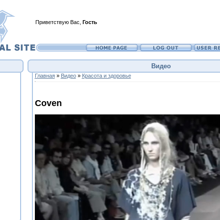
Приветствую Вас
,
Гость
Видео
Главная
»
Видео
»
Красота и здоровье
Coven