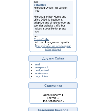
Для добавления необходима
авторизация
Друзья Сайта
anal
sex-plombir
design-freak
avatar-navi
dogshihtzu
Статистика
Онлайн всего:
1
Гостей:
1
Пользователей:
0
Категории Каналов