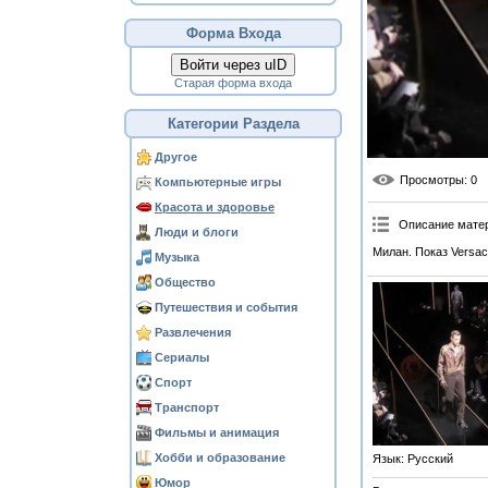
Форма Входа
Войти через uID
Старая форма входа
Категории Раздела
Другое
Просмотры
: 0
Компьютерные игры
Красота и здоровье
Описание мате
Люди и блоги
Милан. Показ Versac
Музыка
Общество
Путешествия и события
Развлечения
Сериалы
Спорт
Транспорт
Фильмы и анимация
Хобби и образование
Язык
: Русский
Юмор