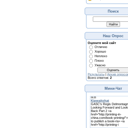
Поиск
Наш Опрос
Оцените мой сайт
Отлично
Хорошо
Неплохо
Плохо
Ужасно
Результаты
|
Архив опросо
Всего ответов:
2
Мини-Чат