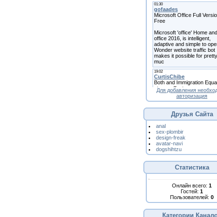
Для добавления необхо
авторизация
Друзья Сайта
anal
sex-plombir
design-freak
avatar-navi
dogshihtzu
Статистика
Онлайн всего:
1
Гостей:
1
Пользователей:
0
Категории Канал