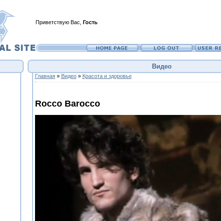
Приветствую Вас
,
Гость
Видео
Главная
»
Видео
»
Красота и здоровье
Rocco Barocco