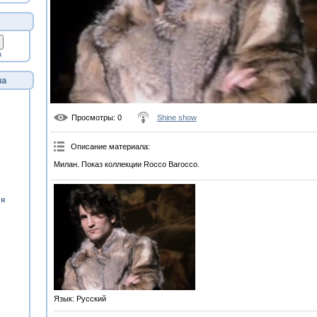
а
ла
Просмотры
: 0
Shine show
Описание материала
:
Милан. Показ коллекции Rocco Barocco.
ия
Язык
: Русский