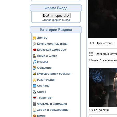
Форма Входа
Войти через uID
Старая форма входа
Категории Раздела
Другое
Просмотры
: 0
Компьютерные игры
Красота и здоровье
Описание мате
Люди и блоги
Милан. Показ коллек
Музыка
Общество
Путешествия и события
Развлечения
Сериалы
Спорт
Транспорт
Фильмы и анимация
Хобби и образование
Язык
: Русский
Юмор