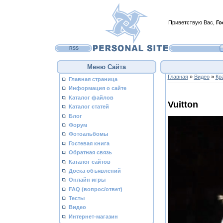
Приветствую Вас
,
Го
RSS
Меню Сайта
Главная
»
Видео
»
Кр
Главная страница
Информация о сайте
Каталог файлов
Vuitton
Каталог статей
Блог
Форум
Фотоальбомы
Гостевая книга
Обратная связь
Каталог сайтов
Доска объявлений
Онлайн игры
FAQ (вопрос/ответ)
Тесты
Видео
Интернет-магазин