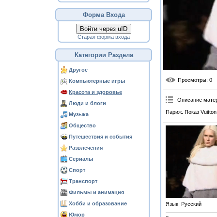
Форма Входа
Войти через uID
Старая форма входа
Категории Раздела
Другое
Просмотры
: 0
Компьютерные игры
Красота и здоровье
Описание мате
Люди и блоги
Париж. Показ Vuitton
Музыка
Общество
Путешествия и события
Развлечения
Сериалы
Спорт
Транспорт
Фильмы и анимация
Хобби и образование
Язык
: Русский
Юмор