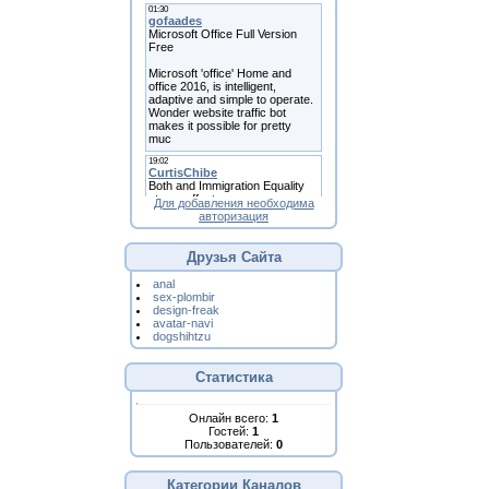
Для добавления необходима
авторизация
Друзья Сайта
anal
sex-plombir
design-freak
avatar-navi
dogshihtzu
Статистика
Онлайн всего:
1
Гостей:
1
Пользователей:
0
Категории Каналов