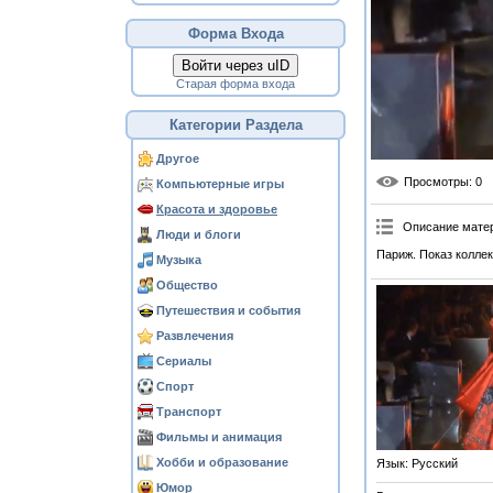
Форма Входа
Войти через uID
Старая форма входа
Категории Раздела
Другое
Просмотры
: 0
Компьютерные игры
Красота и здоровье
Описание мате
Люди и блоги
Париж. Показ коллекц
Музыка
Общество
Путешествия и события
Развлечения
Сериалы
Спорт
Транспорт
Фильмы и анимация
Хобби и образование
Язык
: Русский
Юмор