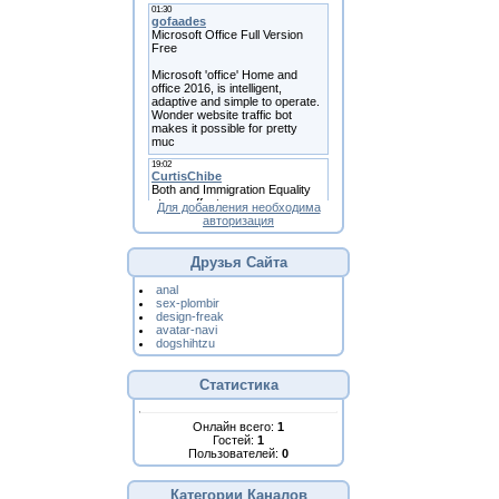
Для добавления необходима
авторизация
Друзья Сайта
anal
sex-plombir
design-freak
avatar-navi
dogshihtzu
Статистика
Онлайн всего:
1
Гостей:
1
Пользователей:
0
Категории Каналов