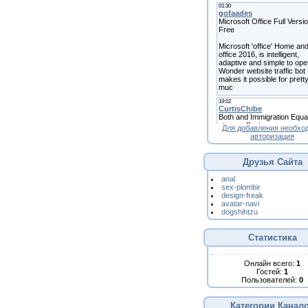
Для добавления необхо
авторизация
Друзья Сайта
anal
sex-plombir
design-freak
avatar-navi
dogshihtzu
Статистика
Онлайн всего:
1
Гостей:
1
Пользователей:
0
Категории Канал