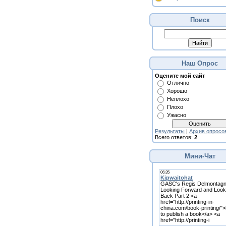
Поиск
Наш Опрос
Оцените мой сайт
Отлично
Хорошо
Неплохо
Плохо
Ужасно
Результаты
|
Архив опросо
Всего ответов:
2
Мини-Чат