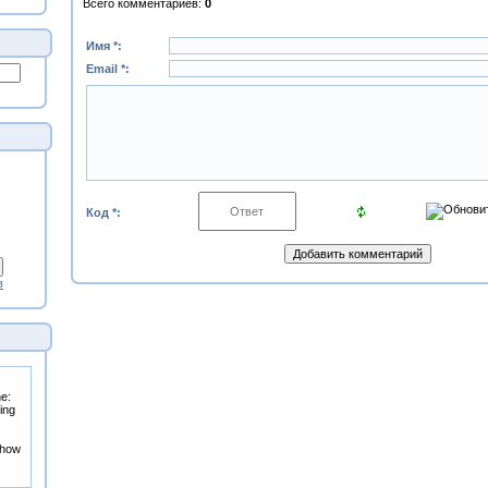
Всего комментариев
:
0
Имя *:
Email *:
Код *:
в