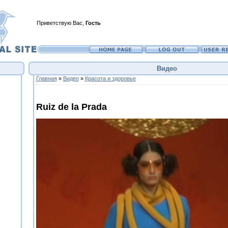
Приветствую Вас
,
Гость
Видео
Главная
»
Видео
»
Красота и здоровье
Ruiz de la Prada