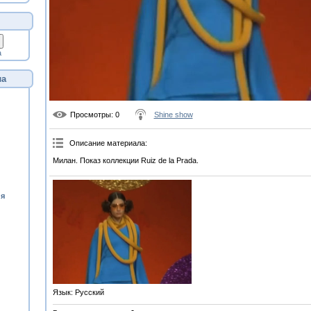
а
ла
Просмотры
: 0
Shine show
Описание материала
:
Милан. Показ коллекции Ruiz de la Prada.
ия
Язык
: Русский