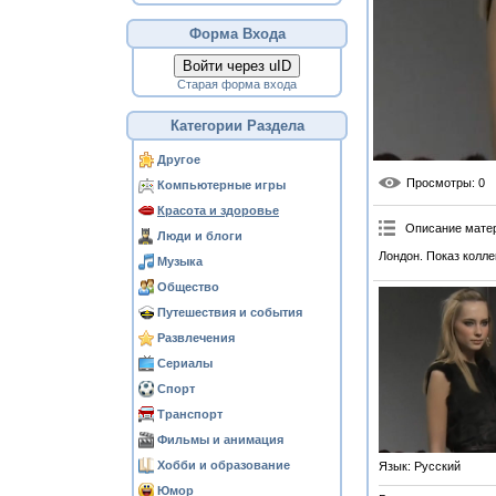
Форма Входа
Войти через uID
Старая форма входа
Категории Раздела
Другое
Просмотры
: 0
Компьютерные игры
Красота и здоровье
Описание мате
Люди и блоги
Лондон. Показ коллек
Музыка
Общество
Путешествия и события
Развлечения
Сериалы
Спорт
Транспорт
Фильмы и анимация
Хобби и образование
Язык
: Русский
Юмор