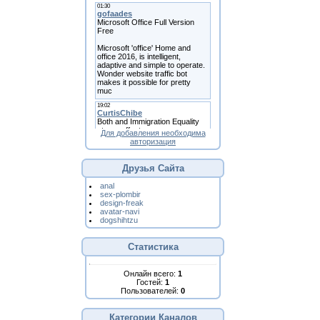
Для добавления необходима
авторизация
Друзья Сайта
anal
sex-plombir
design-freak
avatar-navi
dogshihtzu
Статистика
Онлайн всего:
1
Гостей:
1
Пользователей:
0
Категории Каналов