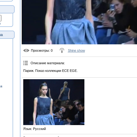
а
ла
Просмотры
: 0
Shine show
Описание материала
:
Париж. Показ коллекции ECE EGE.
ия
Язык
: Русский