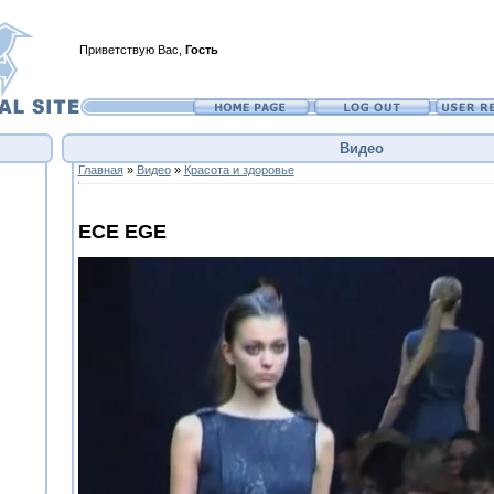
Приветствую Вас
,
Гость
Видео
Главная
»
Видео
»
Красота и здоровье
ECE EGE