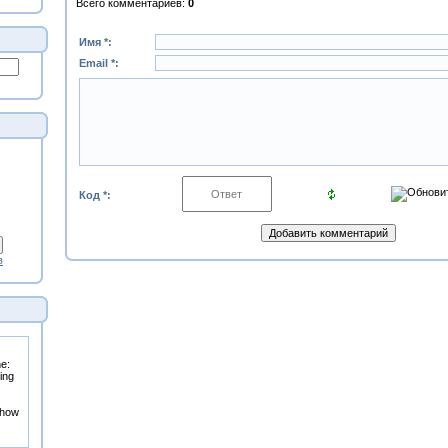
Всего комментариев
:
0
Имя *:
Email *:
Код *:
в