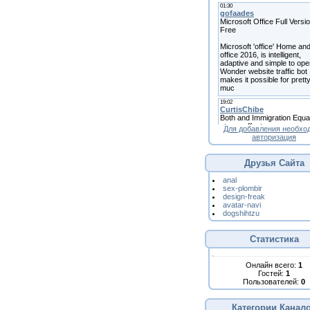
Для добавления необхо
авторизация
Друзья Сайта
anal
sex-plombir
design-freak
avatar-navi
dogshihtzu
Статистика
Онлайн всего:
1
Гостей:
1
Пользователей:
0
Категории Канал