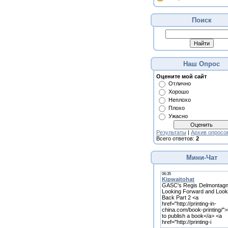
Поиск
Наш Опрос
Оцените мой сайт
Отлично
Хорошо
Неплохо
Плохо
Ужасно
Результаты
|
Архив опросо
Всего ответов:
2
Мини-Чат