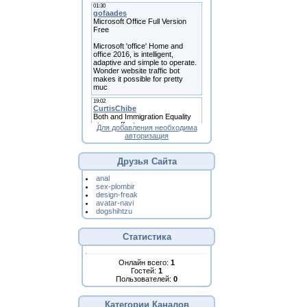
Для добавления необходима
авторизация
Друзья Сайта
anal
sex-plombir
design-freak
avatar-navi
dogshihtzu
Статистика
Онлайн всего:
1
Гостей:
1
Пользователей:
0
Категории Каналов