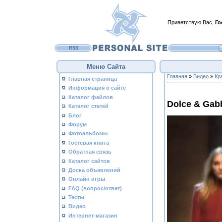
Приветствую Вас
,
Го
RSS
Меню Сайта
Главная
»
Видео
»
Кр
Главная страница
Информация о сайте
Каталог файлов
Dolce & Gab
Каталог статей
Блог
Форум
Фотоальбомы
Гостевая книга
Обратная связь
Каталог сайтов
Доска объявлений
Онлайн игры
FAQ (вопрос/ответ)
Тесты
Видео
Интернет-магазин