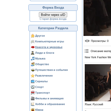
Форма Входа
Войти через uID
Старая форма входа
Категории Раздела
Другое
Просмотры
: 0
Компьютерные игры
Красота и здоровье
Описание мате
Люди и блоги
New York Fashion We
Музыка
Общество
Путешествия и события
Развлечения
Сериалы
Спорт
Транспорт
Фильмы и анимация
Хобби и образование
Язык
: Русский
Юмор